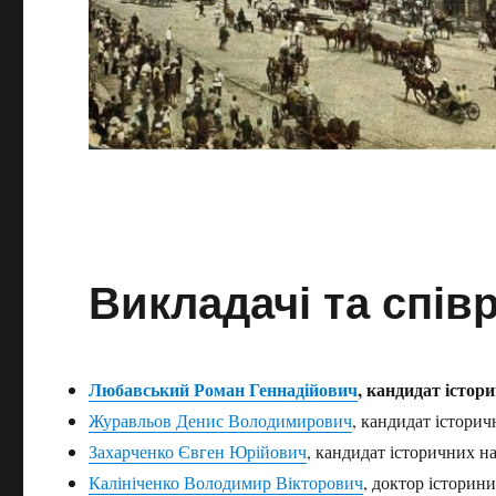
Викладачі та спів
Любавський Роман Геннадійович
, кандидат істори
Журавльов Денис Володимирович
, кандидат історич
Захарченко Євген Юрійович
, кандидат історичних н
Калініченко Володимир Вікторович
, доктор історин