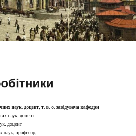
робітники
чних наук, доцент, т. в. о. завідувача кафедри
них наук, доцент
аук, доцент
их наук, професор,