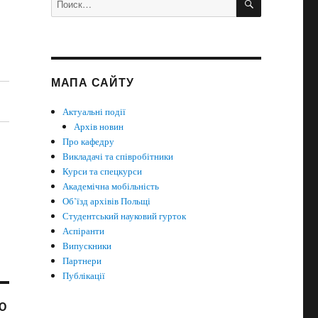
МАПА САЙТУ
Актуальні події
Архів новин
Про кафедру
Викладачі та співробітники
Курси та спецкурси
Академічна мобільність
Об’їзд архівів Польщі
Студентський науковий гурток
Аспіранти
Випускники
Партнери
Публікації
Ю