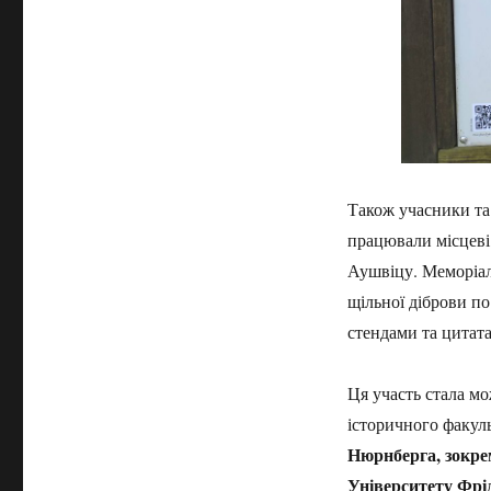
Також учасники та
працювали місцеві 
Аушвіцу. Меморіал
щільної діброви п
стендами та цитата
Ця участь стала мо
історичного факул
Нюрнберга, зокр
Університету Фрі