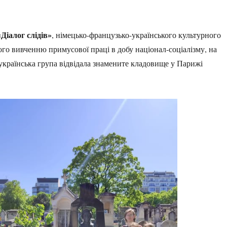
«Діалог слідів»
, німецько-французько-українського культурного
го вивченню примусової праці в добу націонал-соціалізму, на
 українська група відвідала знамените кладовище у Парижі