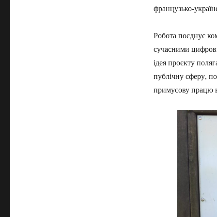
французько-україн
Робота поєднує ком
сучасними цифров
ідея проєкту поляг
публічну сферу, поп
примусову працю в