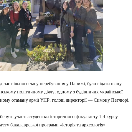
д час вільного часу перебування у Парижі, було відати шану
нському політичному діячу, одному з будівничих української
вному отаману армії УНР, голові директорії — Симону Петлюрі.
беруть участь студентки історичного факультету 1-4 курсу
тету бакалаврської програми «історія та археологія».