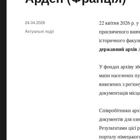
Опубликовано
24.04.2026
22 квітня 2026 р. 
Рубрики
Актуальні події
присвяченого вивч
історичного факуль
державний архів 
У фондах архіву зб
мапи населених пун
вивезених з регіон
документація місце
Співробітники архі
документів для оз
Результатами цієї 
порталу німецького