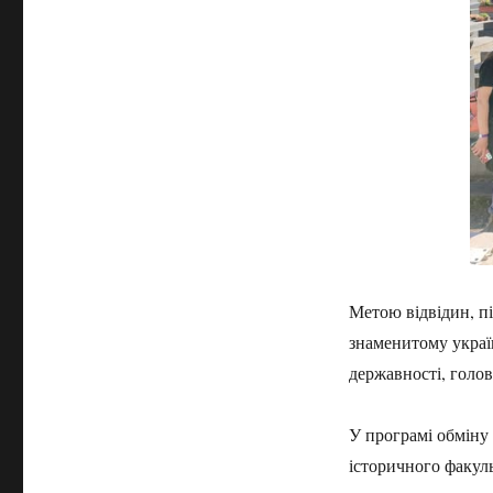
Метою відвідин, пі
знаменитому украї
державності, голо
У програмі обміну 
історичного факуль