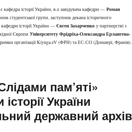
Роман
є кафедра історії України, в.о завідувача кафедри —
івник студентської групи, заступник декана історичного
Євген Захарченко
т кафедри історії України —
у партнерстві з
Університету Фрідріха-Олександра Ерлангена-
Східної Європи
тримки організації Kiyuga.eV (ФРН) та ЕС-СО (Доншері, Франія).
Слідами пам’яті»
 історії України
льний державний архі