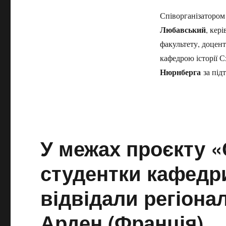
Співорганізатором 
Любавський
, кер
факультету, доцен
кафедрою історії 
Нюрнберга
за під
У межах проєкту «
студентки кафедри
відвідали регіона
Арден (Франція)