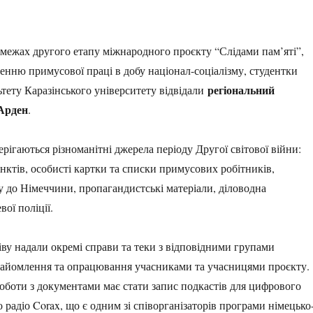
у межах другого етапу міжнародного проєкту “Слідами пам’яті”,
енню примусової праці в добу націонал-соціалізму, студентки
регіональний
тету Каразінського університету відвідали
Арден
.
ерігаються різноманітні джерела періоду Другої світової війни:
ктів, особисті картки та списки примусових робітників,
у до Німеччини, пропагандистські матеріали, діловодна
вої поліції.
ву надали окремі справи та теки з відповідними групами
найомлення та опрацювання учасниками та учасницями проєкту.
роботи з документами має стати запис подкастів для цифрового
 радіо Corax, що є одним зі співорганізаторів програми німецько