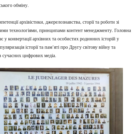
ського обміну.
петенції архівістики, джерелознавства, сторії та роботи зі
ими технологіями, принципами контент менеджменту. Головна
ає у конвертації архівних та особистих родинних історій у
уляризація історії та пам’яті про Другу світову війну та
 сучасних цифрових медіа.